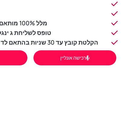
מלל 100% מותאם אישית ל- יצירת ג'ינגל
טופס לשליחת ג ינג
הקלטת קובץ עד 30 שניות בהתאם לדרישות ספקי התקשורת
רכישה אונליין