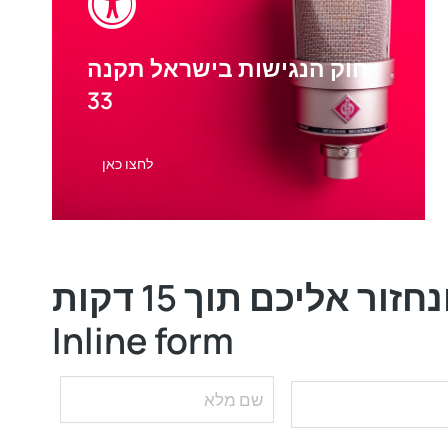
ע.מ עבודות
חוק הנגישות בישראל תקנה
ירון סאסי
33
מוסך עוזי
מיי פילאטיס
לחצו כאן
גיטליס
סיון צימרינג קסלסי
דרך השף
 אליכם תוך 15 דקות
אור שירי
Inline form
מסעדת גורג וגון
טפקום נתב – קריינית 1