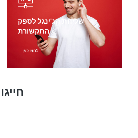
שליחת הג'ינגל לספק
התקשורת
לחצו כאן
חייגו
80*