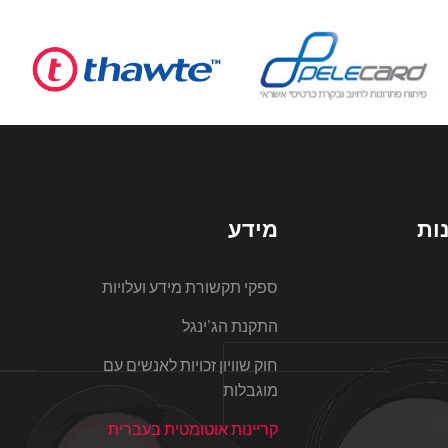
בסט לינקס
הכל לתייר
נארימן
לירז דהן
מיס פרה
DMV
ות
מידע
חריש
ספקי תקשורת מידע ועלויות
עמי פחימה
התקנת הג’ינגל
חוק שוויון זכויות לאנשים עם
מוגבלות
קריינות אוטומטית בעברית