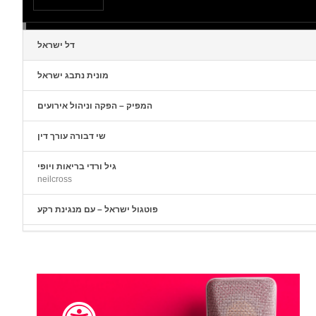
to
increase
or
decrease
volume.
דל ישראל
מונית נתבג ישראל
המפיק – הפקה וניהול אירועים
שי דבורה עורך דין
גיל ורדי בריאות ויופי
neilcross
פוטגול ישראל – עם מנגינת רקע
פוטגול ישראל – ללא מנגינת רקע
שלומי בוני משרד עורכי דין
ילולי