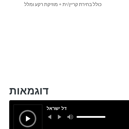
כולל בחירת קריין/ית + מוזיקת רקע ומלל
דוגמאות
Audio
Player
דל ישראל
Use
Up/Down
Arrow
keys