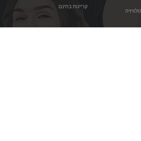
קריינות בחינם
לוויזיה
פה זרה
info@jingleonhold.co.il