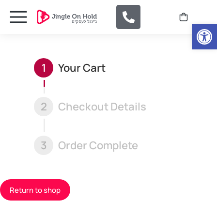
Open
1
Your Cart
2
Checkout Details
3
Order Complete
Return to shop