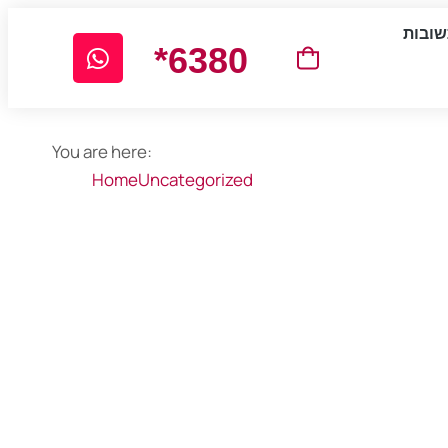
ובות
*6380
You are here:
Home
Uncategorized