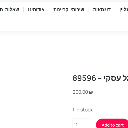
יין
דוגמאות
שירותי קריינות
אודותינו
שאלות תש
עסקי – 89596
200.00
₪
1 in stock
Add to cart