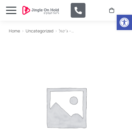
Open
Home
Uncategorized
ג’ינגל –…
You are here: