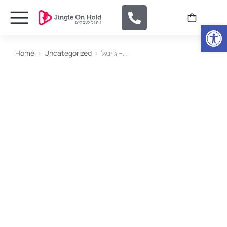
Open
Home
Uncategorized
ג’ינגל –…
You are here: