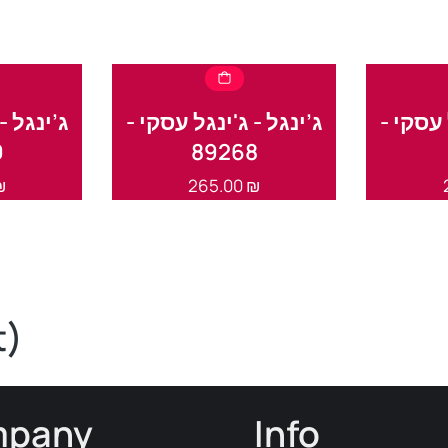
גל עסקי
ג’ינגל - ג'ינגל עסקי -
ג’ינגל -
9
89268
₪
265.00
₪
t)
pany
Info