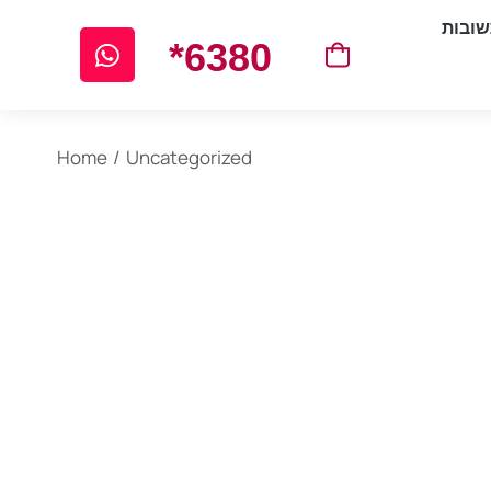
ובות
*6380
You are here:
Home
Uncategorized